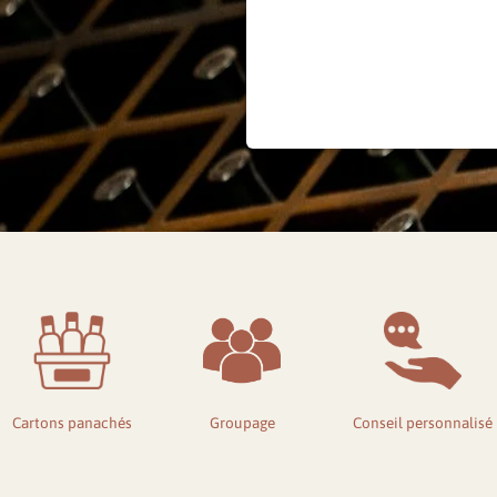
Mot 
Cartons panachés
Groupage
Conseil personnalisé