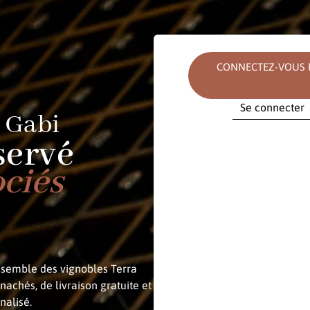
CONNECTEZ-VOUS P
Se connecter
 Gabi
E-mail
servé
ociés
Mot de passe
ensemble des vignobles Terra
nachés, de livraison gratuite et
nalisé.