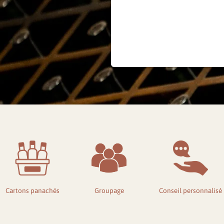
Mot 
Cartons panachés
Groupage
Conseil personnalisé