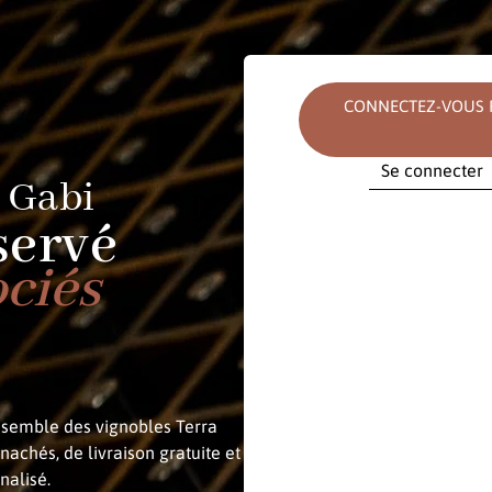
CONNECTEZ-VOUS P
Se connecter
 Gabi
E-mail
servé
ociés
Mot de passe
ensemble des vignobles Terra
nachés, de livraison gratuite et
nalisé.